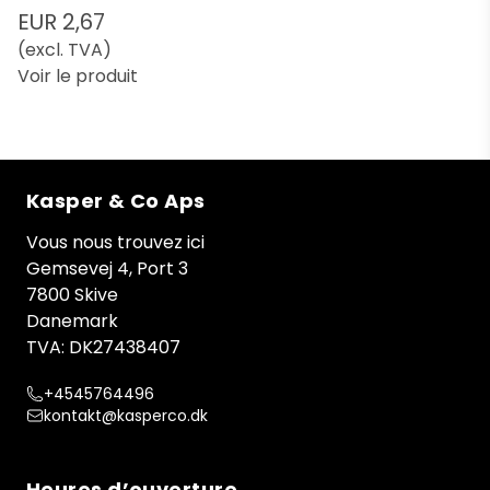
EUR 2,67
(excl. TVA)
Voir le produit
Kasper & Co Aps
Vous nous trouvez ici
Gemsevej 4, Port 3
7800 Skive
Danemark
TVA: DK27438407
+4545764496
kontakt@kasperco.dk
Heures d’ouverture