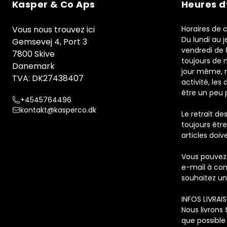
Kasper & Co Aps
Heures d
Vous nous trouvez ici
Horaires de
Du lundi au j
Gemsevej 4, Port 3
vendredi de 
7800 Skive
toujours de 
Danemark
jour même, m
TVA: DK27438407
activité, les
être un peu p
+4545764496
kontakt@kasperco.dk
Le retrait d
toujours êtr
articles doi
Vous pouvez 
e-mail à con
souhaitez un
INFOS LIVRAI
Nous livrons
que possibl